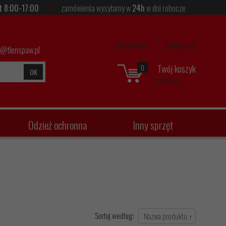
t 8:00-17:00
zamówienia wysyłamy w
24h
w dni robocze
Załóż konto
/
Zaloguj się
p@tlenspaw.pl
Twój koszyk
0
OK
(0,00 zł)
Odzież ochronna
Inny sprzęt
Sortuj według: