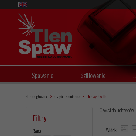
Spawanie
Szlifowanie
L
Strona główna
Części zamienne
Uchwytów TIG
Części do uchwytów 
Filtry
Widok:
Cena