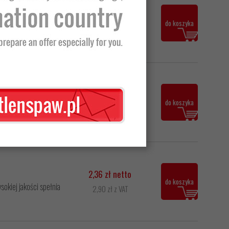
2,36 zł netto
do koszyka
okiej jakości spełnia
2,90 zł z VAT
2,30 zł netto
do koszyka
okiej jakości spełnia
2,83 zł z VAT
2,36 zł netto
do koszyka
okiej jakości spełnia
2,90 zł z VAT