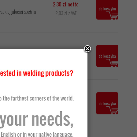
2,30 zł netto
do koszyka
okiej jakości spełnia
2,83 zł z VAT
2,72 zł netto
do koszyka
okiej jakości spełnia
3,35 zł z VAT
5,97 zł netto
do koszyka
okiej jakości spełnia
7,34 zł z VAT