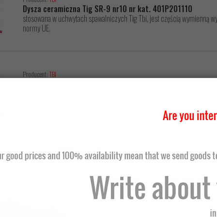
Dysza ceramiczna Tig SR-9 nr10 nr kat. 401P201110
stosowana w uchwytach spawalniczych Tig Tbi, jest częścią wymienną wys
normy UE.
Producent:
TBI
Dysza ceramiczna Tig SR-9 nr10 nr kat. 401P201111
stosowana w uchwytach spawalniczych Tig Tbi, jest częścią wymienną wys
normy UE.
Producent:
TBI
Dysza ceramiczna Tig SR-9 nr4 L nr kat. 401P201116
stosowana w uchwytach spawalniczych Tig Tbi, jest częścią wymienną wys
normy UE.