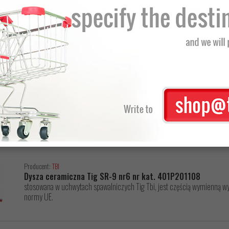
Producent:
TBI
Dysza ceramiczna Tig SR-9 nr4 nr kat. 401P201106
stosowana w uchwytach spawalniczych Tig Tbi, jest częścią wymienną wys
normy UE.
Producent:
TBI
Dysza ceramiczna Tig SR-9 nr5 nr kat. 401P201107
stosowana w uchwytach spawalniczych Tig Tbi, jest częścią wymienną wys
normy UE.
Producent:
TBI
Dysza ceramiczna Tig SR-9 nr6 nr kat. 401P201108
stosowana w uchwytach spawalniczych Tig Tbi, jest częścią wymienną wys
normy UE.