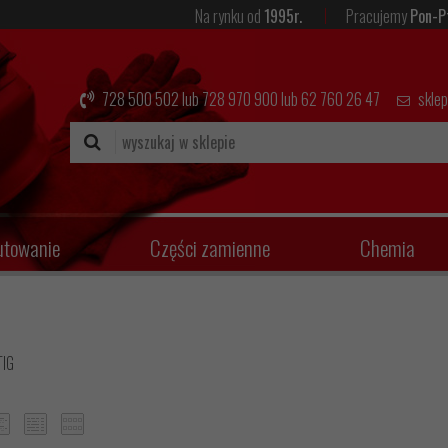
Na rynku od
1995r.
Pracujemy
Pon-P
728 500 502
lub
728 970 900
lub
62 760 26 47
skle
utowanie
Części zamienne
Chemia
TIG