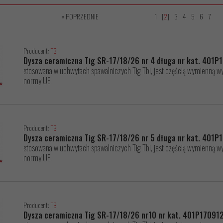
« POPRZEDNIE
1
[
2
]
3
4
5
6
7
Producent:
TBI
Dysza ceramiczna Tig SR-17/18/26 nr 4 długa nr kat. 401
stosowana w uchwytach spawalniczych Tig Tbi, jest częścią wymienną wys
normy UE.
Producent:
TBI
Dysza ceramiczna Tig SR-17/18/26 nr 5 długa nr kat. 401P
stosowana w uchwytach spawalniczych Tig Tbi, jest częścią wymienną wys
normy UE.
Producent:
TBI
Dysza ceramiczna Tig SR-17/18/26 nr10 nr kat. 401P17091