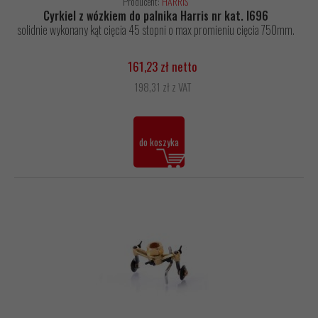
Producent:
HARRIS
Cyrkiel z wózkiem do palnika Harris nr kat. I696
solidnie wykonany kąt cięcia 45 stopni o max promieniu cięcia 750mm.
161,23 zł netto
198,31 zł z VAT
do koszyka