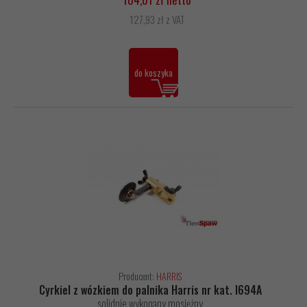
127,93 zł z VAT
do koszyka
Producent:
HARRIS
Cyrkiel z wózkiem do palnika Harris nr kat. I694A
solidnie wykonany mosiężny