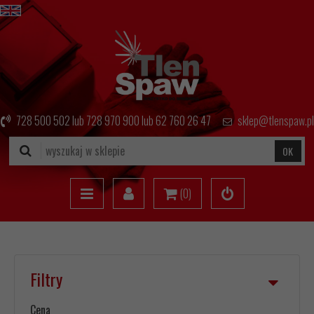
728 500 502
lub
728 970 900
lub
62 760 26 47
sklep@tlenspaw.pl
OK
(
0
)
Filtry
Cena