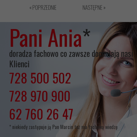
« POPRZEDNIE
NASTĘPNE »
Pani Ania
*
doradza fachowo co zawsze doceniają nasi
Klienci
728 500 502
lub
728 970 900
lub
62 760 26 47
* niekiedy zastępuje ją Pan Marcin też ma fachową wiedzę