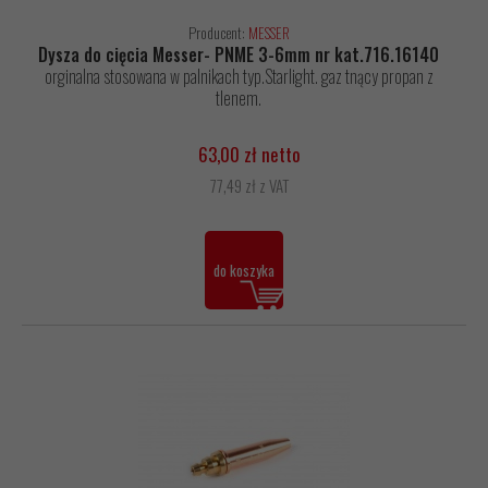
Producent:
MESSER
Dysza do cięcia Messer- PNME 3-6mm nr kat.716.16140
orginalna stosowana w palnikach typ.Starlight. gaz tnący propan z
tlenem.
63,00 zł netto
77,49 zł z VAT
do koszyka