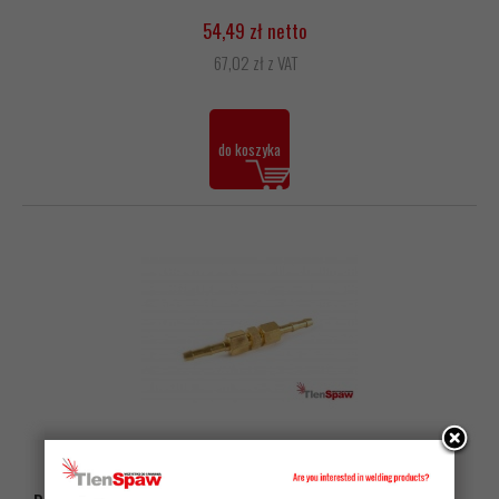
54,49 zł netto
67,02 zł z VAT
do koszyka
Producent:
PERUN