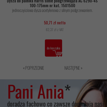
Dysza do palnika Harris silnie podgrzewająca AC 6290-4S
100-175mm nr kat. 1501500
jednoczęściowa dysza acetylenowa z silnym podgrzewaniem.
50,71 zł netto
62,37 zł z VAT
do koszyka
« POPRZEDNIE
NASTĘPNE »
Pani Ania
*
doradza fachowo co zawsze doceniają nasi