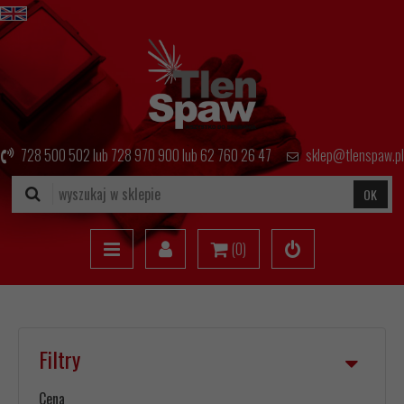
728 500 502
lub
728 970 900
lub
62 760 26 47
sklep@tlenspaw.pl
OK
(
0
)
Filtry
Cena