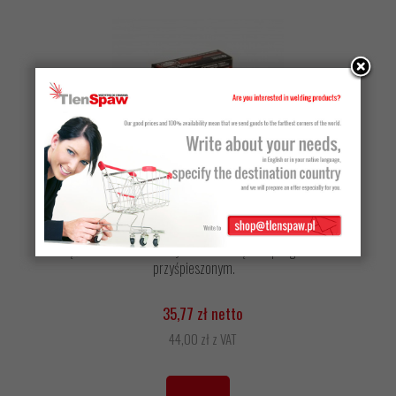
Producent:
HARRIS
Dysza do palnika Harris 6290 5AC 175-250mm nr kat.
62905AC
dwuczęściowa tlenowo-acetylenowa do cięcia z podgrzewaniem
przyśpieszonym.
35,77 zł netto
44,00 zł z VAT