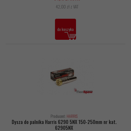
42,00 zł z VAT
do koszyka
Producent:
HARRIS
Dysza do palnika Harris 6290 5NX 150-250mm nr kat.
62905NX