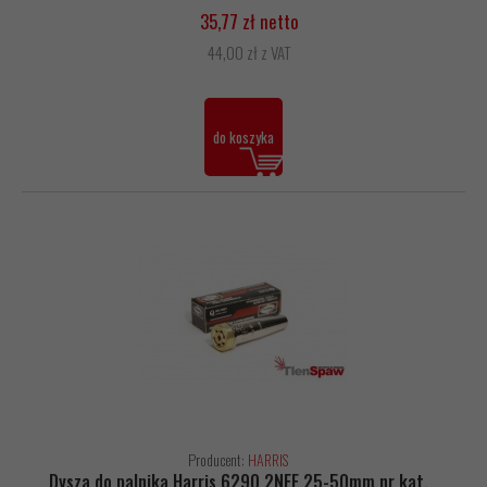
35,77 zł netto
44,00 zł z VAT
do koszyka
Producent:
HARRIS
Dysza do palnika Harris 6290 2NFF 25-50mm nr kat.