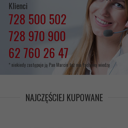
Klienci
728 500 502
lub
728 970 900
lub
62 760 26 47
* niekiedy zastępuje ją Pan Marcin też ma fachową wiedzę
NAJCZĘŚCIEJ KUPOWANE