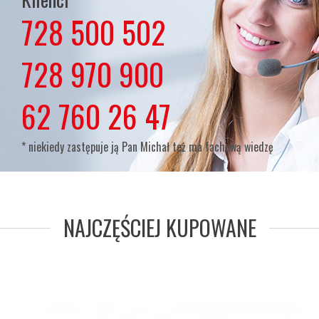
728 500 502
lub
728 970 900
lub
62 760 26 47
* niekiedy zastępuje ją Pan Michał też ma fachową wiedzę
NAJCZĘŚCIEJ KUPOWANE