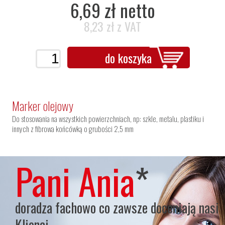
6,69 zł netto
8,23 zł z VAT
do koszyka
Marker olejowy
Do stosowania na wszystkich powierzchniach, np: szkle, metalu, plastiku i
innych z fibrowa końcówką o grubości 2,5 mm
Pani Ania
*
doradza fachowo co zawsze doceniają nasi
Klienci