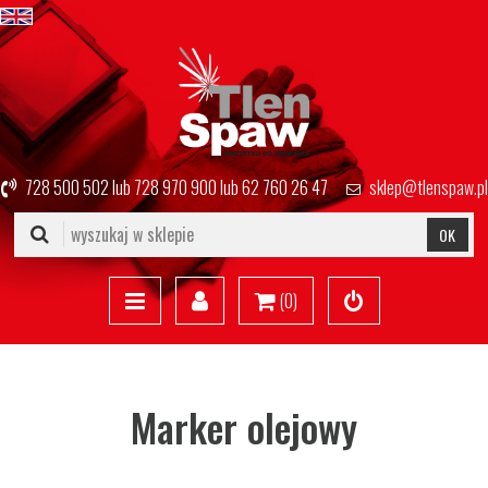
728 500 502
lub
728 970 900
lub
62 760 26 47
sklep@tlenspaw.pl
OK
(
0
)
Marker olejowy