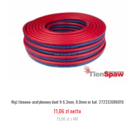
272333086010
Wąż tlenowy fi 6,3
5,07 zł netto
6,24 zł z VAT