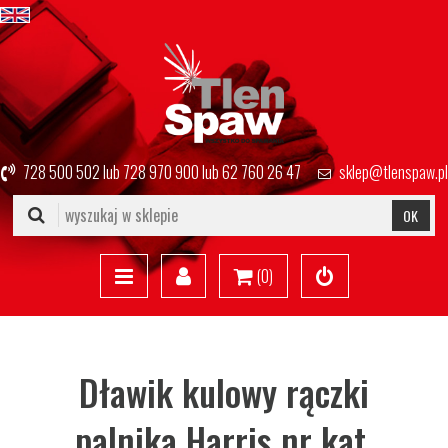
728 500 502
lub
728 970 900
lub
62 760 26 47
sklep@tlenspaw.pl
OK
(
0
)
Dławik kulowy rączki
palnika Harris nr kat.