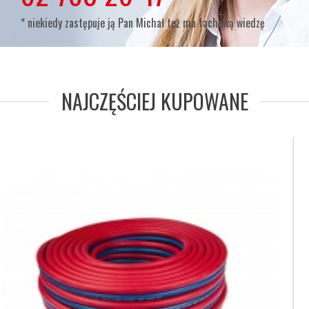
* niekiedy zastępuje ją Pan Michał też ma fachową wiedzę
NAJCZĘŚCIEJ KUPOWANE