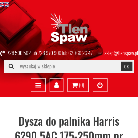
728 500 502
lub
728 970 900
lub
62 760 26 47
sklep@tlenspaw.pl
OK
(
0
)
Dysza do palnika Harris
6290 5AC 175-250mm nr