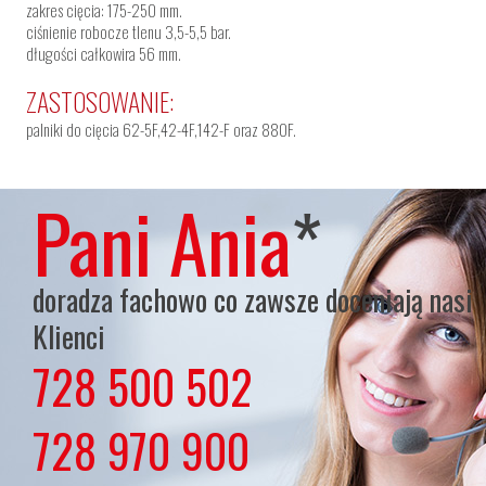
zakres cięcia: 175-250 mm.
ciśnienie robocze tlenu 3,5-5,5 bar.
długości całkowira 56 mm.
ZASTOSOWANIE:
palniki do cięcia 62-5F,42-4F,142-F oraz 880F.
Pani Ania
*
doradza fachowo co zawsze doceniają nasi
Klienci
728 500 502
lub
728 970 900