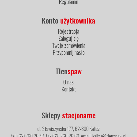
Regulamin
Konto
użytkownika
Rejestracja
Zaloguj się
Twoje zamówienia
Przypomnij hasło
Tlen
spaw
O nas
Kontakt
Sklepy
stacjonarne
ul. Stawiszyńska 177, 62-800 Kalisz
tel. (62) 760 26 47, fax (62) 760 26 60, email: kalisz@tlenspaw.pl