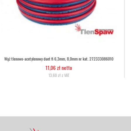
Wąż tlenowy fi 6,3
5,07 zł netto
6,24 zł z VAT