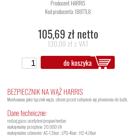
Producent:
HARRIS
Kod producenta: 188TTL8
105,69 zł netto
130,00 zł z VAT
do koszyka
BEZPIECZNIK NA WĄŻ HARRIS
Montowany jako łącznik węża, chroni przed cofaniem się płomienia do butli.
Dane techniczne:
rodzaj gazu: acetylen/propan/metan
maksymalny przepływ: 20.000 l/h
maksymalne ciśnienie: AC-1,5bar ; LPG-4bar ; H2-4,0bar