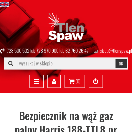
728 500 502
lub
728 970 900
lub
62 760 26 47
sklep@tlenspaw.pl
OK
(
0
)
Bezpiecznik na wąż gaz
palny Harris 188-TTL8 nr