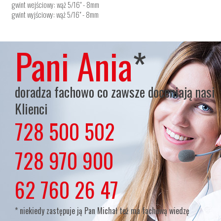
gwint wejściowy: wąż 5/16" - 8mm
gwint wyjściowy: wąż 5/16" - 8mm
Pani Ania
*
doradza fachowo co zawsze doceniają nasi
Klienci
728 500 502
lub
728 970 900
lub
62 760 26 47
* niekiedy zastępuje ją Pan Michał też ma fachową wiedzę