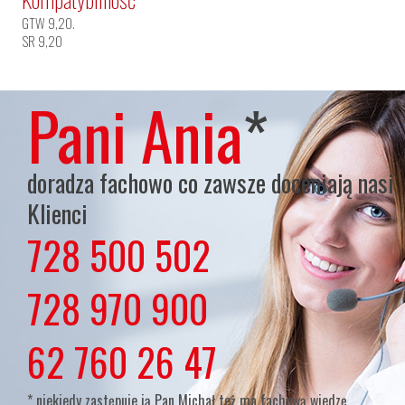
GTW 9,20.
SR 9,20
Pani Ania
*
doradza fachowo co zawsze doceniają nasi
Klienci
728 500 502
lub
728 970 900
lub
62 760 26 47
* niekiedy zastępuje ją Pan Michał też ma fachową wiedzę