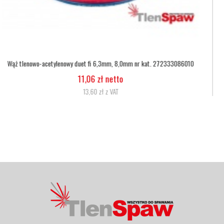
Wąż tlenowy fi 6,3
5,07 zł netto
6,24 zł z VAT