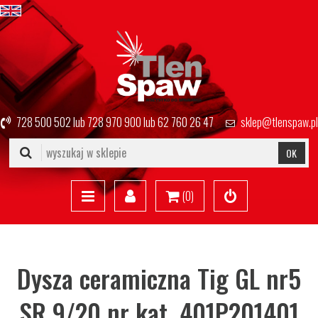
728 500 502
lub
728 970 900
lub
62 760 26 47
sklep@tlenspaw.pl
OK
(
0
)
Dysza ceramiczna Tig GL nr5
SR 9/20 nr kat. 401P201401