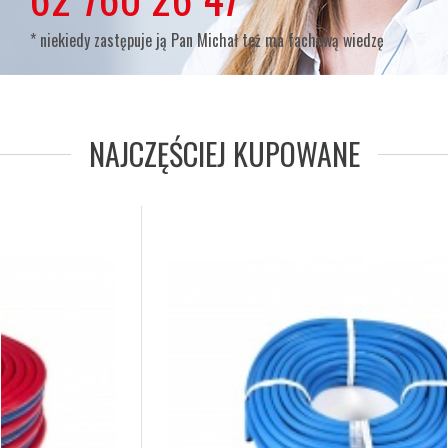
* niekiedy zastępuje ją Pan Michał też ma fachową wiedzę
NAJCZĘŚCIEJ KUPOWANE