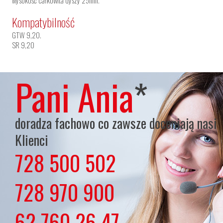
wysokość całkowita dyszy 25mm.
Kompatybilność
GTW 9,20.
SR 9,20
Pani Ania
*
doradza fachowo co zawsze doceniają nasi
Klienci
728 500 502
lub
728 970 900
lub
62 760 26 47