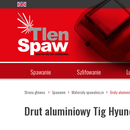
Spawanie
Szlifowanie
L
Strona główna
Spawanie
Materiały spawalnicze
Druty alumin
Drut aluminiowy Tig Hyun