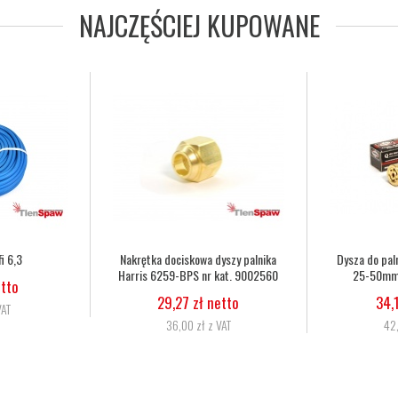
NAJCZĘŚCIEJ KUPOWANE
rris 6290 2NX
Dysza do palnika Harris 6290 3NX
Wąż tlenowo
. 62902NX
50-75mm nr kat. 62903NX
6,3mm,
27
etto
34,15 zł netto
11,
 VAT
42,00 zł z VAT
13