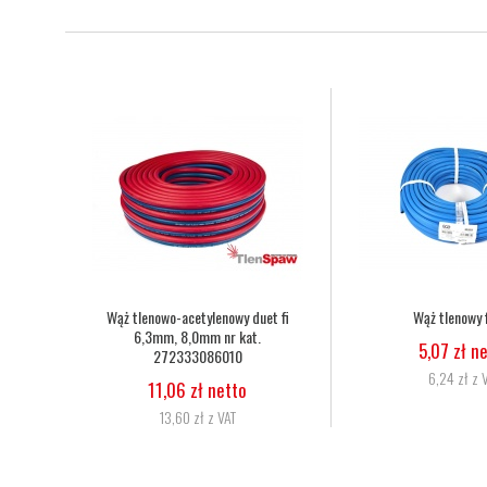
Nakrętka dociskowa dyszy palnika
Dysza do palnika Ha
Harris 6259-BPS nr kat. 9002560
25-50mm nr kat
29,27 zł netto
34,15 zł n
36,00 zł z VAT
42,00 zł z