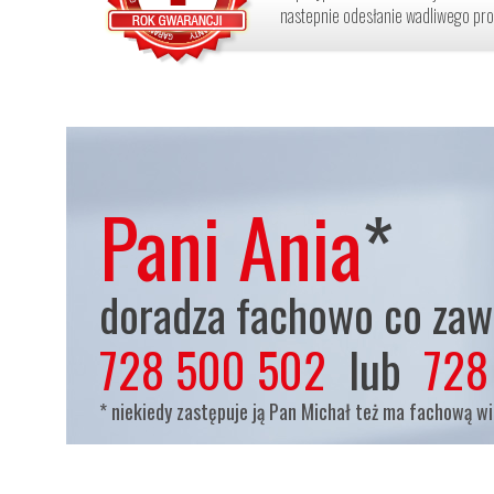
nastepnie odesłanie wadliwego pro
Pani Ania
*
doradza fachowo co zaws
728 500 502
lub
728
* niekiedy zastępuje ją Pan Michał też ma fachową w