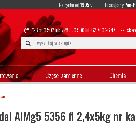
Na rynku od
1995r.
Pracujemy
Pon-P
728 500 502
lub
728 970 900
lub
62 760 26 47
skle
utowanie
Części zamienne
Chemia
iowe
dai AlMg5 5356 fi 2,4x5kg nr 