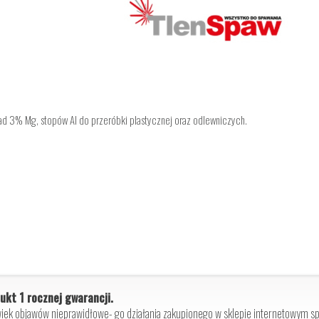
d 3% Mg, stopów Al do przeróbki plastycznej oraz odlewniczych.
ukt 1 rocznej gwarancji.
iek objawów nieprawidłowe- go działania zakupionego w sklepie internetowym spr