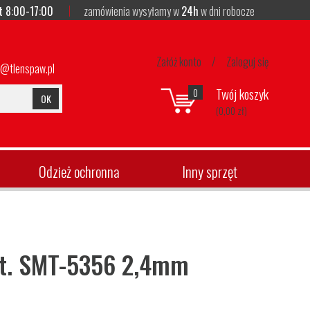
t 8:00-17:00
zamówienia wysyłamy w
24h
w dni robocze
Załóż konto
/
Zaloguj się
p@tlenspaw.pl
Twój koszyk
0
OK
(0,00 zł)
Odzież ochronna
Inny sprzęt
kat. SMT-5356 2,4mm