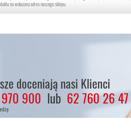
duktu na wskazany adres naszego sklepu.
ze doceniają nasi Klienci
 970 900
lub
62 760 26 47
iedzę