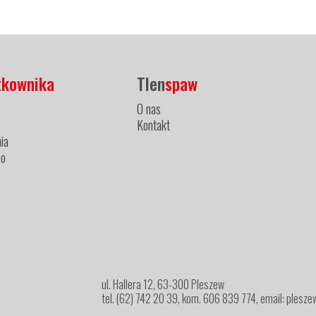
tkownika
Tlen
spaw
O nas
Kontakt
ia
ło
ul. Hallera 12, 63-300 Pleszew
tel. (62) 742 20 39, kom. 606 839 774, email: ples