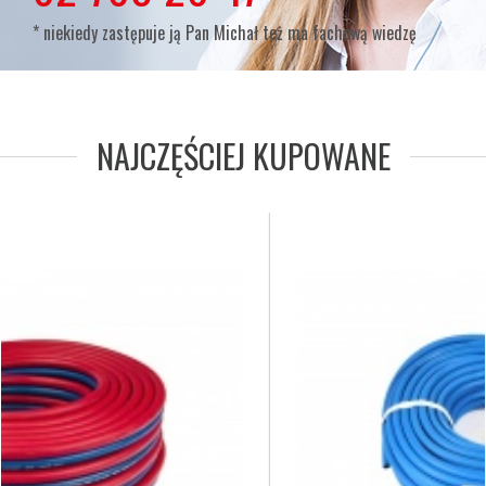
* niekiedy zastępuje ją Pan Michał też ma fachową wiedzę
NAJCZĘŚCIEJ KUPOWANE