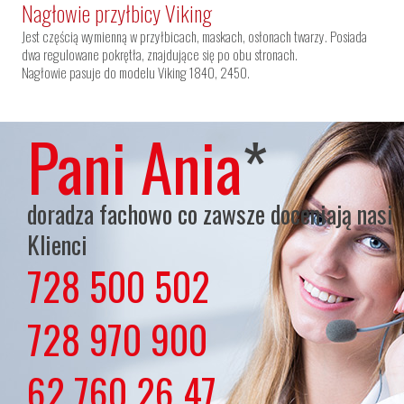
Nagłowie przyłbicy Viking
Jest częścią wymienną w przyłbicach, maskach, osłonach twarzy. Posiada
dwa regulowane pokrętła, znajdujące się po obu stronach.
Nagłowie pasuje do modelu Viking 1840, 2450.
Pani Ania
*
doradza fachowo co zawsze doceniają nasi
Klienci
728 500 502
lub
728 970 900
lub
62 760 26 47