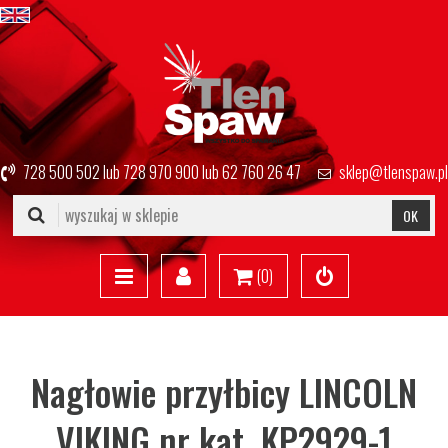
728 500 502
lub
728 970 900
lub
62 760 26 47
sklep@tlenspaw.pl
OK
(
0
)
Nagłowie przyłbicy LINCOLN
VIKING nr kat. KP2929-1