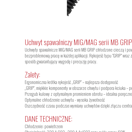
Uchwyt spawalniczy MIG/MAG serii MB GRI
Uchwyty spawalnicze MIG/MAG serii MB GRIP chłodzone cieczą i powi
bezproblemową pracę w każdej aplikacji. Rękojeść typu "GRIP" wra
sposób gwarantujący wygodę i precyzję pracy.
Zalety:
Ergonomiczna krótka rękojeść „GRIP” – najlepsza dostępność
„GRIP”, miękkie komponenty w obszarze chwytu i podpora kciuka – 
Przegub kulowy z optymalnym promieniem obrotu – idealna poręczn
Optymalne chłodzenie uchwytu - wysoka żywotność
Oszczędność czasu podczas wymiany uchwytów dzięki złączu cent
DANE TECHNICZNE:
Chłodzenie: powietrzem