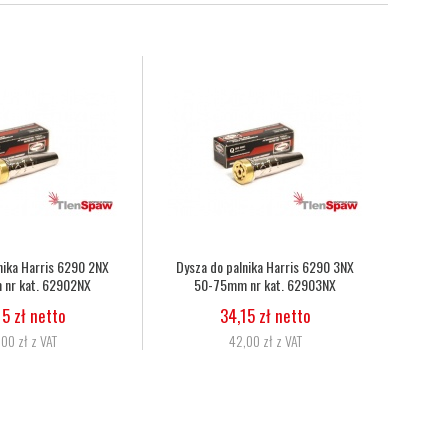
owo-acetylenowy duet fi
Wąż tlenowy fi 6,3
N
mm, 8,0mm nr kat.
H
5,07 zł netto
272333086010
6,24 zł z VAT
1,06 zł netto
13,60 zł z VAT