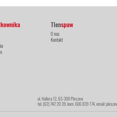
tkownika
Tlen
spaw
O nas
Kontakt
ia
ło
ul. Hallera 12, 63-300 Pleszew
tel. (62) 742 20 39, kom. 606 839 774, email: ples