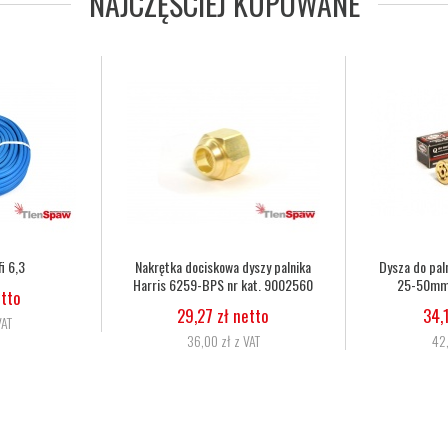
NAJCZĘŚCIEJ KUPOWANE
 Harris 6290 2NX
Dysza do palnika Harris 6290 3NX
Wąż tlen
at. 62902NX
50-75mm nr kat. 62903NX
6,3
ł netto
34,15 zł netto
1
ł z VAT
42,00 zł z VAT