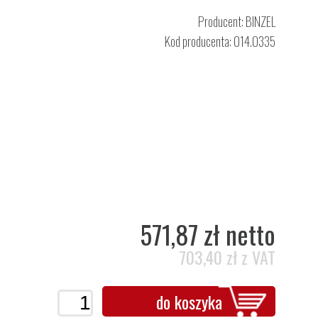
Producent:
BINZEL
Kod producenta: 014.0335
571,87 zł netto
703,40 zł z VAT
do koszyka