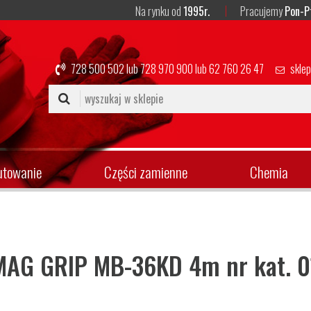
Na rynku od
1995r.
Pracujemy
Pon-P
728 500 502
lub
728 970 900
lub
62 760 26 47
skle
utowanie
Części zamienne
Chemia
MAG GRIP MB-36KD 4m nr kat. 0