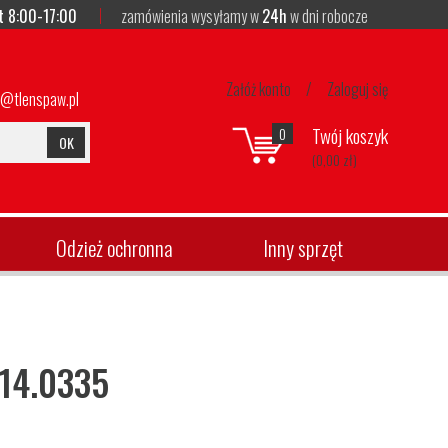
t 8:00-17:00
zamówienia wysyłamy w
24h
w dni robocze
Załóż konto
/
Zaloguj się
p@tlenspaw.pl
Twój koszyk
0
OK
(0,00 zł)
Odzież ochronna
Inny sprzęt
14.0335