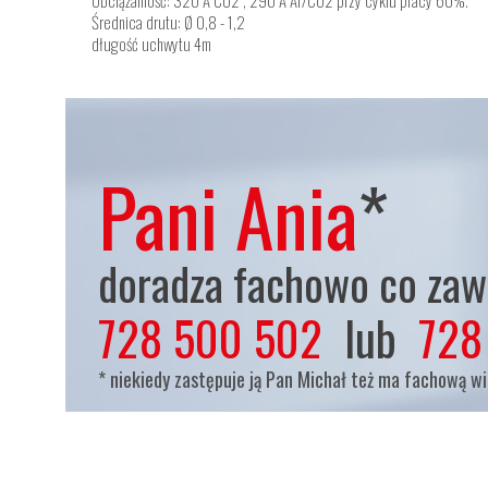
Obciążalność: 320 A CO2 , 290 A Ar/CO2 przy cyklu pracy 60%.
Średnica drutu: Ø 0,8 - 1,2
długość uchwytu 4m
Pani Ania
*
doradza fachowo co zaws
728 500 502
lub
728
* niekiedy zastępuje ją Pan Michał też ma fachową w