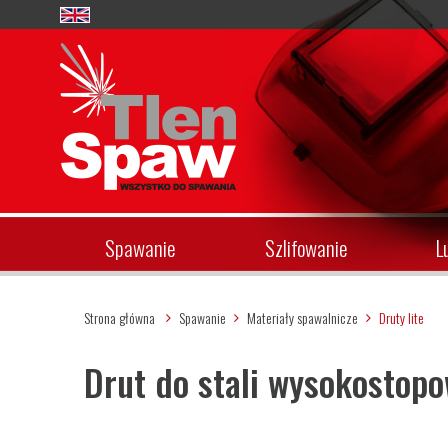
Spawanie
Szlifowanie
L
Strona główna
Spawanie
Materiały spawalnicze
Druty lite
Drut do stali wysokostopo