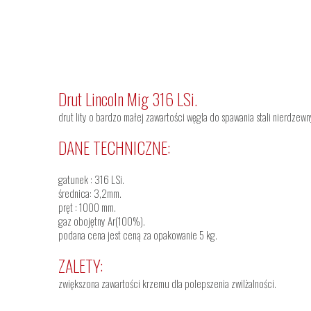
Drut Lincoln Mig 316 LSi.
drut lity o bardzo małej zawartości węgla do spawania stali nierdzew
DANE TECHNICZNE:
gatunek : 316 LSi.
średnica: 3,2mm.
pręt : 1000 mm.
gaz obojętny Ar(100%).
podana cena jest ceną za opakowanie 5 kg.
ZALETY:
zwiększona zawartości krzemu dla polepszenia zwilżalności.