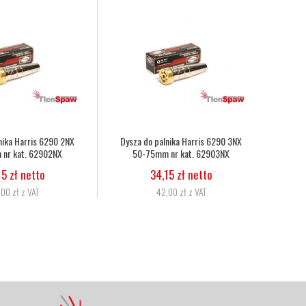
Wąż tlenowo-acetylenowy duet fi
Wąż tlenowy fi 6,3
6,3mm, 8,0mm nr kat.
5,07 zł netto
272333086010
6,24 zł z VAT
11,06 zł netto
13,60 zł z VAT