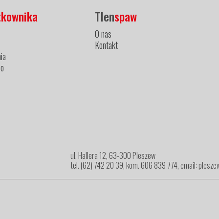
tkownika
Tlen
spaw
O nas
Kontakt
ia
ło
ul. Hallera 12, 63-300 Pleszew
tel. (62) 742 20 39, kom. 606 839 774, email: ples