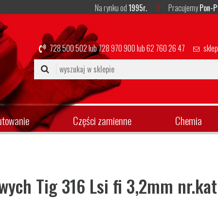
Na rynku od
1995r.
Pracujemy
Pon-P
728 500 502
lub
728 970 900
lub
62 760 26 47
skle
utowanie
Części zamienne
Chemia
wych Tig 316 Lsi fi 3,2mm nr.ka