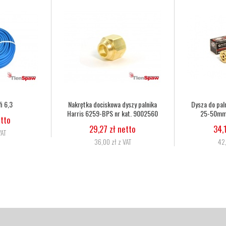
 do palnika Harris 6290 2NX
Dysza do palnika Harris 6290 3NX
5-50mm nr kat. 62902NX
50-75mm nr kat. 62903NX
34,15 zł netto
34,15 zł netto
42,00 zł z VAT
42,00 zł z VAT