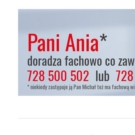
Pani Ania
*
doradza fachowo co zaws
728 500 502
lub
728
* niekiedy zastępuje ją Pan Michał też ma fachową w