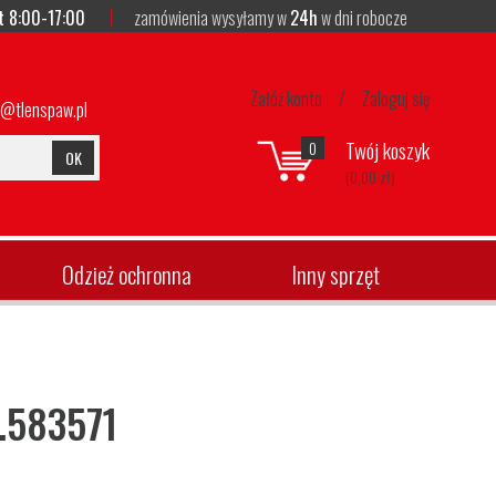
t 8:00-17:00
zamówienia wysyłamy w
24h
w dni robocze
Załóż konto
/
Zaloguj się
p@tlenspaw.pl
Twój koszyk
0
OK
(0,00 zł)
Odzież ochronna
Inny sprzęt
t.583571