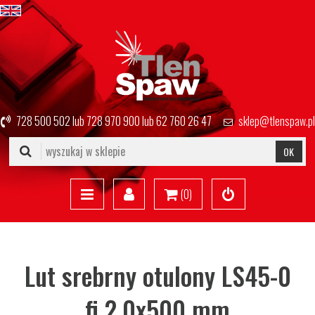
728 500 502
lub
728 970 900
lub
62 760 26 47
sklep@tlenspaw.pl
OK
(
0
)
Lut srebrny otulony LS45-0
fi 2,0x500 mm