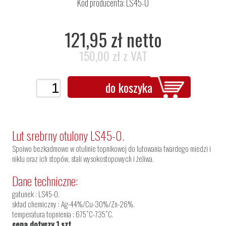
Kod producenta: LS45-0
121,95 zł netto
150,00 zł z VAT
do koszyka
Lut srebrny otulony LS45-0.
Spoiwo bezkadmowe w otulinie topnikowej do lutowania twardego miedzi i
niklu oraz ich stopów, stali wysokostopowych i żeliwa.
Dane techniczne:
gatunek : LS45-0.
skład chemiczny : Ag-44%/Cu-30%/Zn-26%.
temperatura topnienia : 675˚C-735˚C.
cena dotyczy 1 szt.