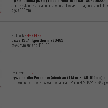
Cyrkiel palnika plazmy Lincoln Electric nr kat. W0300699A
solidny wykonany ze stali nierdzewnej z chwytakami magnetyczno-kulk
cięcia 800mm,
Producent:
HYPERTHERM
Dysza 130A Hypertherm 220489
część wymienna do HSD 130
Producent:
PERUN
Dysza palnika Perun pierścieniowa Y11A nr 3 (40-100mm) nr
tlenowo acetylenowa stosowana w palnikach Perun PC211A/PC216A z 