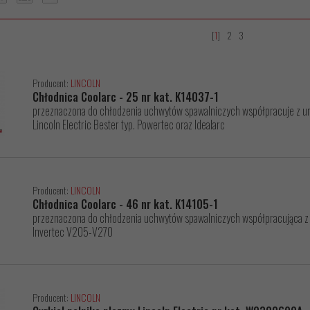
[
1
]
2
3
Producent:
LINCOLN
Chłodnica Coolarc - 25 nr kat. K14037-1
przeznaczona do chłodzenia uchwytów spawalniczych współpracuje z ur
Lincoln Electric Bester typ. Powertec oraz Idealarc
Producent:
LINCOLN
Chłodnica Coolarc - 46 nr kat. K14105-1
przeznaczona do chłodzenia uchwytów spawalniczych współpracująca z 
Invertec V205-V270
Producent:
LINCOLN