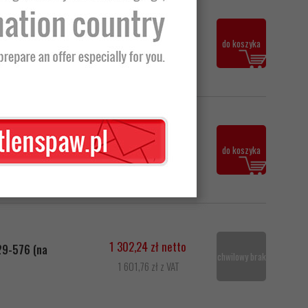
11,00 zł netto
do koszyka
13,53 zł z VAT
ia spawania.
19,51 zł netto
do koszyka
24,00 zł z VAT
ia spawania.
1 302,24 zł netto
29-576 (na
chwilowy brak
1 601,76 zł z VAT