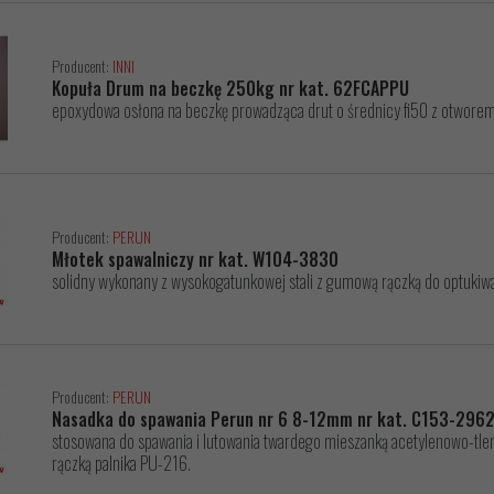
Producent:
INNI
Kopuła Drum na beczkę 250kg nr kat. 62FCAPPU
epoxydowa osłona na beczkę prowadząca drut o średnicy fi50 z otworem
Producent:
PERUN
Młotek spawalniczy nr kat. W104-3830
solidny wykonany z wysokogatunkowej stali z gumową rączką do optukiwa
Producent:
PERUN
Nasadka do spawania Perun nr 6 8-12mm nr kat. C153-296
stosowana do spawania i lutowania twardego mieszanką acetylenowo-tl
rączką palnika PU-216.