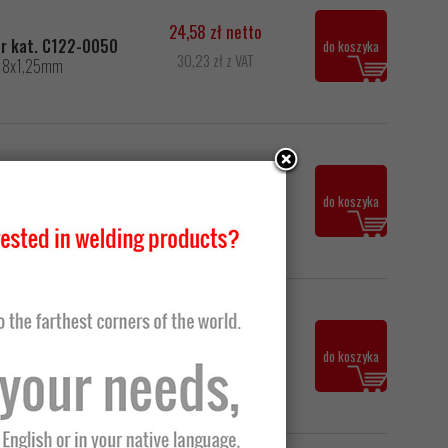
24,58 zł netto
nr kat. C122-0050
do koszyka
30,23 zł z VAT
em 8x1,25mm
37,07 zł netto
 C122-0070
do koszyka
45,60 zł z VAT
8,12 zł netto
do koszyka
9,99 zł z VAT
ia spawania.