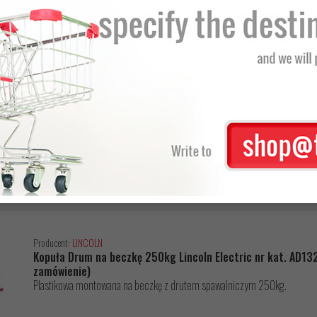
Producent:
IDEAL
Kątownik magnetyczny - spawalniczy nr kat. Magn.22kg
przytrzymuje elementy metalowe w wielu płaszczyznach w celu ułatwien
Producent:
INNI
Kątownik magnetyczny - spawalniczy nr kat. Magn.34kg
przytrzymuje elementy metalowe w wielu płaszczyznach w celu ułatwien
Producent:
LINCOLN
Kopuła Drum na beczkę 250kg Lincoln Electric nr kat. AD13
zamówienie)
Plastikowa montowana na beczkę z drutem spawalniczym 250kg.