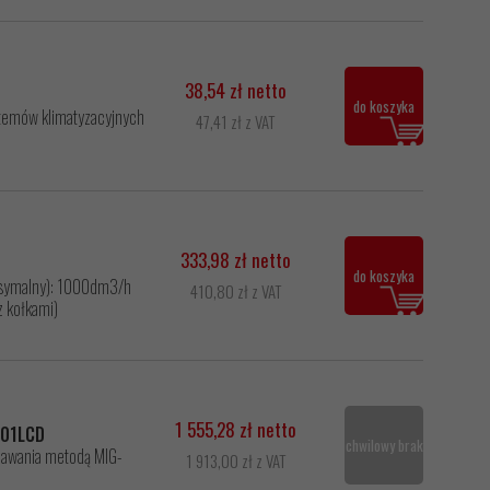
38,54 zł netto
do koszyka
ystemów klimatyzacyjnych
47,41 zł z VAT
333,98 zł netto
do koszyka
ksymalny): 1000dm3/h
410,80 zł z VAT
z kołkami)
1 555,28 zł netto
201LCD
chwilowy brak
pawania metodą MIG-
1 913,00 zł z VAT