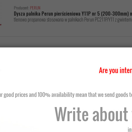
Producent:
PERUN
Dysza palnika Perun pierścieniowa Y11P nr 5 (200-300mm) 
tlenowo propanowa stosowana w palnikach Perun PC211P/Y11 z gwint
Producent:
PERUN
Dysza podgrzewająca Perun Y11P nr2 (100-300mm) nr kat.
tlenowo-propanowego przeznaczona do palnika Perun typ Y11P
Producent:
INNI
Kątownik magnetyczny - spawalniczy nr kat. Magn.12kg
przytrzymuje elementy metalowe w wielu płaszczyznach w celu ułatwien