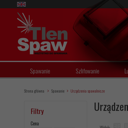
Spawanie
Szlifowanie
L
Strona główna
Spawanie
Urządzenia spawalnicze
Urządzen
Filtry
Cena
Widok: