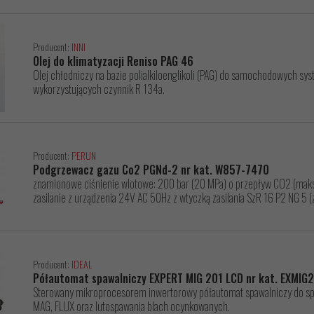
Producent:
INNI
Olej do klimatyzacji Reniso PAG 46
Olej chłodniczy na bazie polialkiloenglikoli (PAG) do samochodowych s
wykorzystujących czynnik R 134a.
Producent:
PERUN
Podgrzewacz gazu Co2 PGNd-2 nr kat. W857-7470
znamionowe ciśnienie wlotowe: 200 bar (20 MPa) o przepływ CO2 (ma
zasilanie z urządzenia 24V AC 50Hz z wtyczką zasilania SzR 16 P2 NG 5 (
Producent:
IDEAL
Półautomat spawalniczy EXPERT MIG 201 LCD nr kat. EXMIG
Sterowany mikroprocesorem inwertorowy półautomat spawalniczy do s
MAG, FLUX oraz lutospawania blach ocynkowanych.