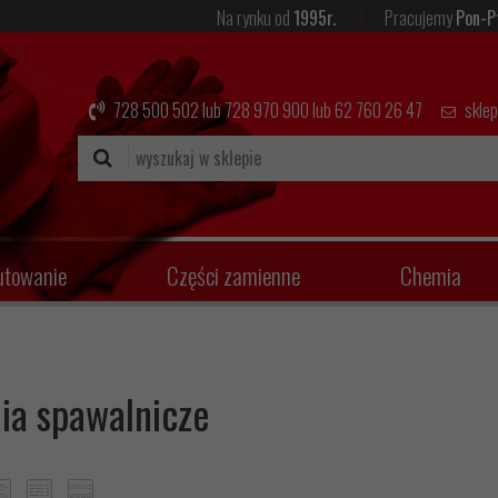
Na rynku od
1995r.
Pracujemy
Pon-P
728 500 502
lub
728 970 900
lub
62 760 26 47
skle
utowanie
Części zamienne
Chemia
ia spawalnicze