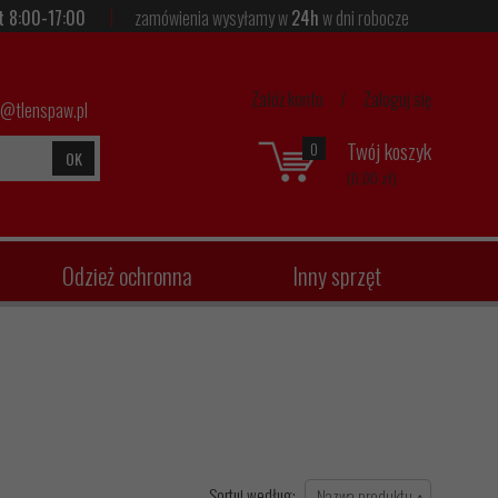
t 8:00-17:00
zamówienia wysyłamy w
24h
w dni robocze
Załóż konto
/
Zaloguj się
p@tlenspaw.pl
Twój koszyk
0
OK
(0,00 zł)
Odzież ochronna
Inny sprzęt
Sortuj według: