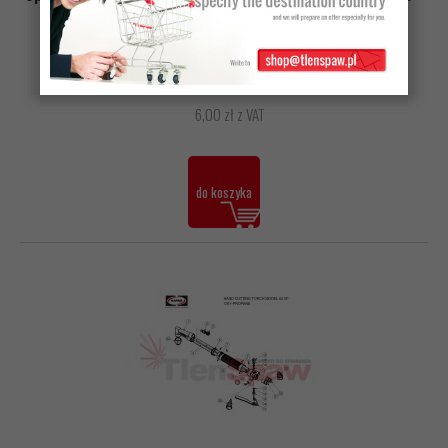
nr kat. 9002564
przeznaczony do naprawy , regeneracji palnika Harris
4,88 zł netto
6,00 zł z VAT
do koszyka