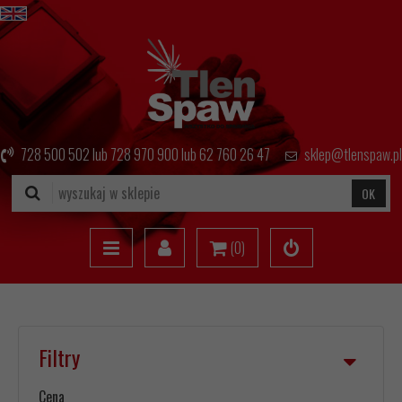
728 500 502
lub
728 970 900
lub
62 760 26 47
sklep@tlenspaw.pl
OK
(
0
)
Filtry
Cena