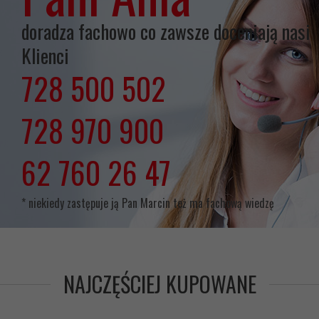
doradza fachowo co zawsze doceniają nasi
Klienci
728 500 502
lub
728 970 900
lub
62 760 26 47
* niekiedy zastępuje ją Pan Marcin też ma fachową wiedzę
NAJCZĘŚCIEJ KUPOWANE