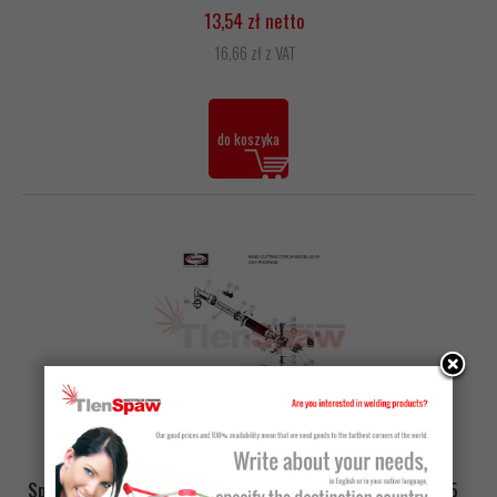
13,54 zł netto
16,66 zł z VAT
do koszyka
Producent:
HARRIS
Sprężyna przedmuchu nr10 (62851) do palnika model 62-5