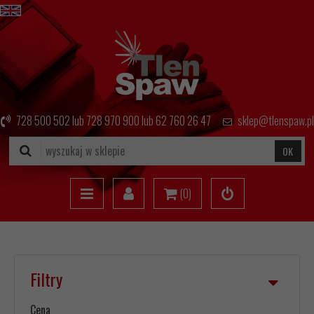
728 500 502
lub
728 970 900
lub
62 760 26 47
sklep@tlenspaw.pl
OK
(
0
)
Filtry
Cena