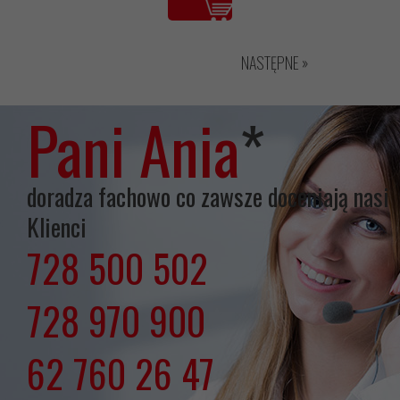
NASTĘPNE »
Pani Ania
*
doradza fachowo co zawsze doceniają nasi
Klienci
728 500 502
lub
728 970 900
lub
62 760 26 47