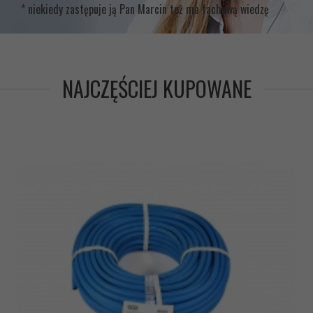
* niekiedy zastępuje ją Pan Marcin też ma fachową wiedzę
NAJCZĘŚCIEJ KUPOWANE