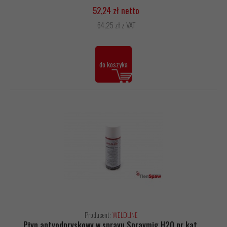
52,24 zł netto
64,25 zł z VAT
do koszyka
Producent:
WELDLINE
Płyn antyodpryskowy w sprayu Spraymig H20 nr kat.