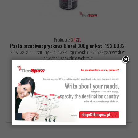
Producent:
BINZEL
Pasta przeciwodpryskowa Binzel 300g nr kat. 192.D032
stosowana do ochrony końcówek prądowych oraz dysz gazowych w
uchwytach spawalniczych mig.
20,27 zł netto
24,93 zł z VAT
do koszyka