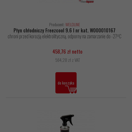
Producent:
WELDLINE
Płyn chłodniczy Freezcool 9.6 l nr kat. W000010167
chroni przed korozją elektrolityczną, odporny na zamarzanie do -27ºC
458,76 zł netto
564,28 zł z VAT
do koszyka