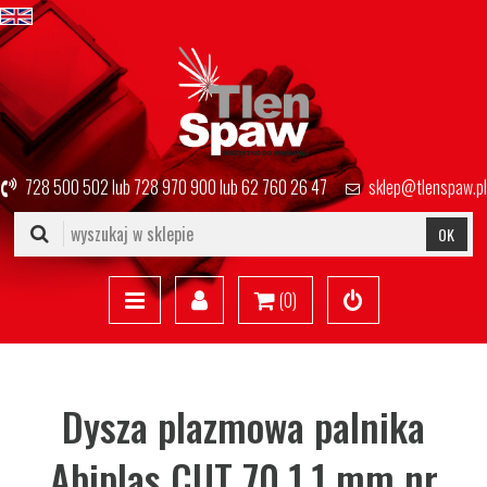
728 500 502
lub
728 970 900
lub
62 760 26 47
sklep@tlenspaw.pl
OK
(
0
)
Dysza plazmowa palnika
Abiplas CUT 70 1.1 mm nr