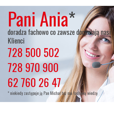
Pani Ania
*
doradza fachowo co zawsze doceniają nasi
Klienci
728 500 502
lub
728 970 900
lub
62 760 26 47
* niekiedy zastępuje ją Pan Michał też ma fachową wiedzę