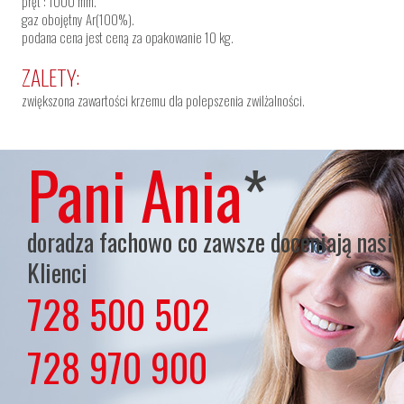
pręt : 1000 mm.
gaz obojętny Ar(100%).
podana cena jest ceną za opakowanie 10 kg.
ZALETY:
zwiększona zawartości krzemu dla polepszenia zwilżalności.
Pani Ania
*
doradza fachowo co zawsze doceniają nasi
Klienci
728 500 502
lub
728 970 900