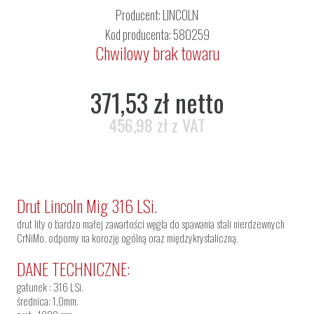
Producent:
LINCOLN
Kod producenta: 580259
Chwilowy brak towaru
371,53 zł netto
456,98 zł z VAT
Drut Lincoln Mig 316 LSi.
drut lity o bardzo małej zawartości węgla do spawania stali nierdzewnych
CrNiMo. odporny na korozję ogólną oraz międzykrystaliczną.
DANE TECHNICZNE:
gatunek : 316 LSi.
średnica: 1,0mm.