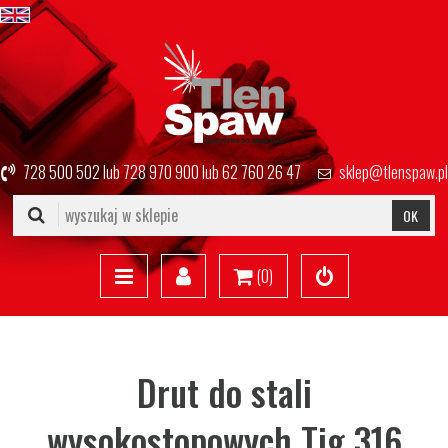
728 500 502
lub
728 970 900
lub
62 760 26 47
sklep@tlenspaw.pl
OK
(
0
)
Drut do stali
wysokostopowych Tig 316