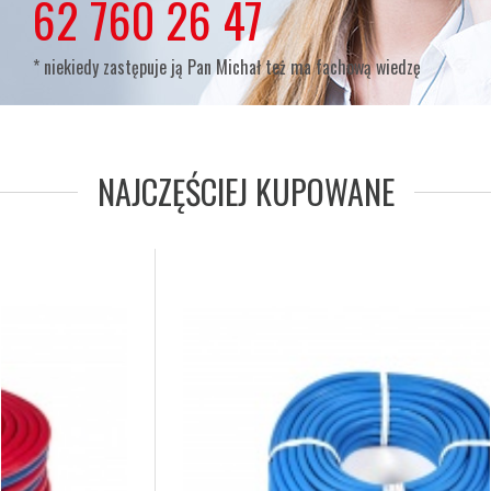
lub
62 760 26 47
* niekiedy zastępuje ją Pan Michał też ma fachową wiedzę
NAJCZĘŚCIEJ KUPOWANE