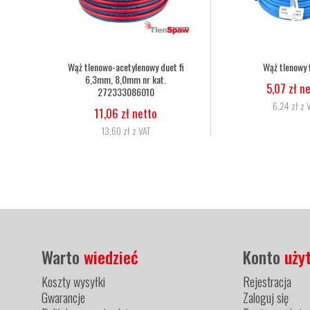
Wąż tlenowy fi 6,3
Nakrętka dociskowa dyszy palnika
Harris 6259-BPS nr kat. 9002560
5,07 zł netto
29,27 zł netto
6,24 zł z VAT
36,00 zł z VAT
Warto
wiedzieć
Konto
uży
Koszty wysyłki
Rejestracja
Gwarancje
Zaloguj się