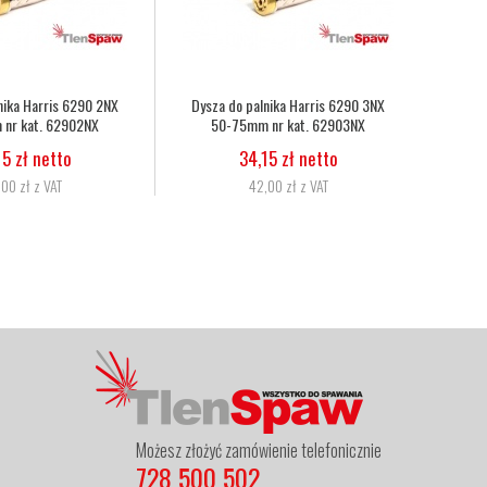
 3NX
Wąż tlenowo-acetylenowy duet fi
Wąż tlenowy fi
X
6,3mm, 8,0mm nr kat.
5,07 zł ne
272333086010
6,24 zł z V
11,06 zł netto
13,60 zł z VAT
Możesz złożyć zamówienie telefonicznie
728 500 502