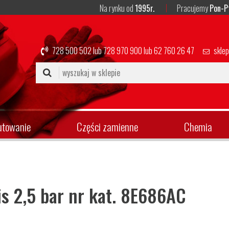
Na rynku od
1995r.
Pracujemy
Pon-P
728 500 502
lub
728 970 900
lub
62 760 26 47
skle
utowanie
Części zamienne
Chemia
s 2,5 bar nr kat. 8E686AC