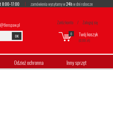
t 8:00-17:00
zamówienia wysyłamy w
24h
w dni robocze
Załóż konto
/
Zaloguj się
p@tlenspaw.pl
Twój koszyk
0
OK
(0,00 zł)
Odzież ochronna
Inny sprzęt