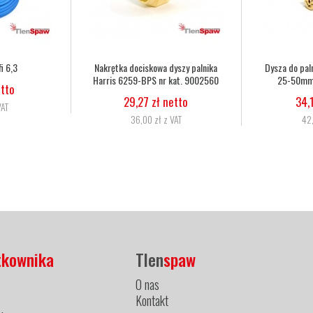
Dysza do palnika Harris 6290 2NX
Dysza do palnika Harris 6290
25-50mm nr kat. 62902NX
50-75mm nr kat. 62903N
34,15 zł netto
34,15 zł netto
42,00 zł z VAT
42,00 zł z VAT
tkownika
Tlen
spaw
O nas
Kontakt