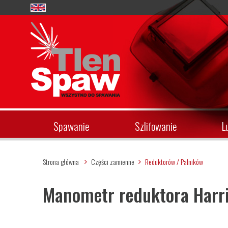
Spawanie
Szlifowanie
L
Strona główna
Części zamienne
Reduktorów / Palników
Manometr reduktora Harri