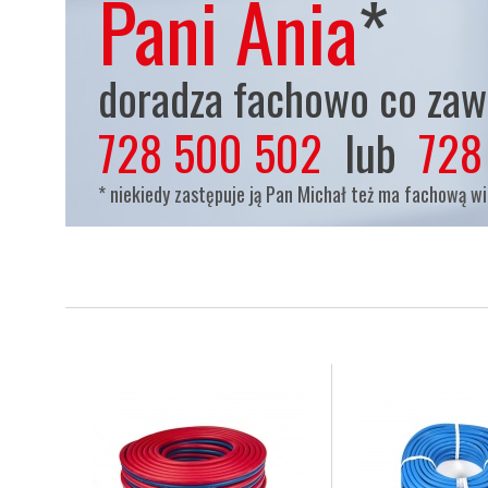
Pani Ania
*
doradza fachowo co zaws
728 500 502
lub
728
* niekiedy zastępuje ją Pan Michał też ma fachową w