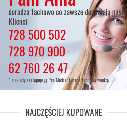
doradza fachowo co zawsze doceniają nasi
Klienci
728 500 502
lub
728 970 900
lub
62 760 26 47
* niekiedy zastępuje ją Pan Michał też ma fachową wiedzę
NAJCZĘŚCIEJ KUPOWANE