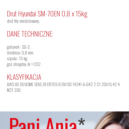
Drut Hyundai SM-70EN 0,8 x 15kg.
drut lity miedziowany.
DANE TECHNICZNE:
gatunek : SG-3.
średnica: 0,8 mm.
szpula : 15 kg.
gaz obojętny Ar + CO2 .
KLASYFIKACJA
AWS A5.18/ASME SFA5.18 ER70S-6 EN ISO 14341-A-G42 2 C1 3Si1/G 42 4
M21 3Si1.
Pani Ania
*