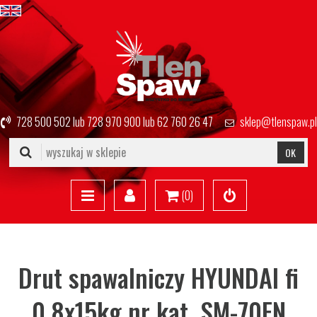
728 500 502
lub
728 970 900
lub
62 760 26 47
sklep@tlenspaw.pl
OK
(
0
)
Drut spawalniczy HYUNDAI fi
0,8x15kg nr kat. SM-70EN