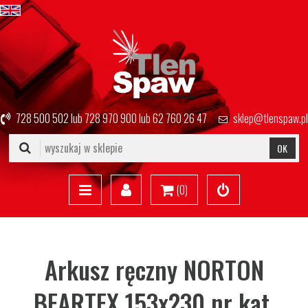
728 500 502
lub
728 970 900
lub
62 760 26 47
sklep@tlenspaw.pl
OK
(
0
)
Arkusz ręczny NORTON
BEARTEX 153x230 nr kat.