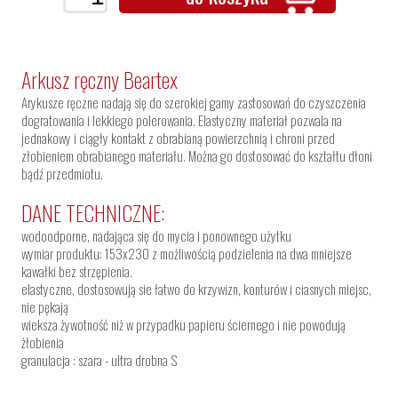
Arkusz ręczny Beartex
Arykusze ręczne nadają się do szerokiej gamy zastosowań do czyszczenia
dogratowania i lekkiego polerowania. Elastyczny materiał pozwala na
jednakowy i ciągły kontakt z obrabianą powierzchnią i chroni przed
złobieniem obrabianego materiału. Można go dostosować do kształtu dłoni
bądź przedmiotu.
DANE TECHNICZNE:
wodoodporne, nadająca się do mycia i ponownego użytku
wymiar produktu: 153x230 z możliwością podzielenia na dwa mniejsze
kawałki bez strzępienia.
elastyczne, dostosowują sie łatwo do krzywizn, konturów i ciasnych miejsc,
nie pękają
wieksza żywotność niż w przypadku papieru ściernego i nie powodują
żłobienia
granulacja : szara - ultra drobna S