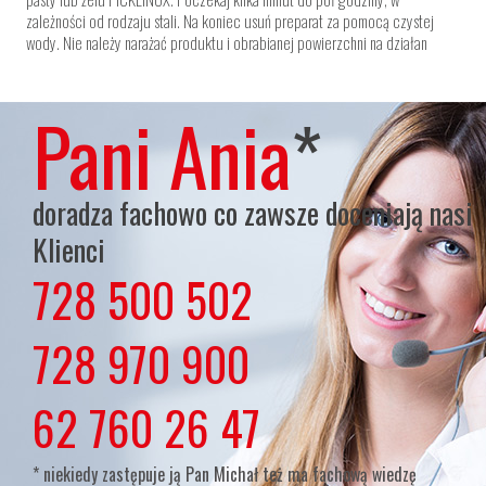
zależności od rodzaju stali. Na koniec usuń preparat za pomocą czystej
wody. Nie należy narażać produktu i obrabianej powierzchni na działan
Pani Ania
*
doradza fachowo co zawsze doceniają nasi
Klienci
728 500 502
lub
728 970 900
lub
62 760 26 47
* niekiedy zastępuje ją Pan Michał też ma fachową wiedzę