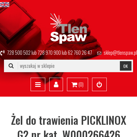
728 500 502
lub
728 970 900
lub
62 760 26 47
sklep@tlenspaw.pl
OK
(
0
)
Żel do trawienia PICKLINOX
G2 nr kat. W000266426