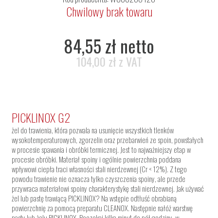
Chwilowy brak towaru
84,55 zł netto
104,00 zł z VAT
PICKLINOX G2
żel do trawienia, która pozwala na usunięcie wszystkich tlenków
wysokotemperaturowych, zgorzelin oraz przebarwień ze spoin, powstałych
w procesie spawania i obróbki termicznej. Jest to najważniejszy etap w
procesie obróbki. Materiał spoiny i ogólnie powierzchnia poddana
wpływowi ciepła traci własności stali nierdzewnej (Cr < 12%). Z tego
powodu trawienie nie oznacza tylko czyszczenia spoiny, ale przede
przywraca materiałowi spoiny charakterystykę stali nierdzewnej. Jak używać
żel lub pastę trawiącą PICKLINOX? Na wstępie odtłuść obrabianą
powierzchnię za pomocą preparatu CLEANOX. Następnie nałóż warstwę
pasty lub żelu PICKLINOX. Poczekaj kilka minut do pół godziny, w