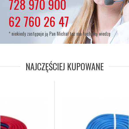
lub
728 970 900
lub
62 760 26 47
* niekiedy zastępuje ją Pan Michał też ma fachową wiedzę
NAJCZĘŚCIEJ KUPOWANE