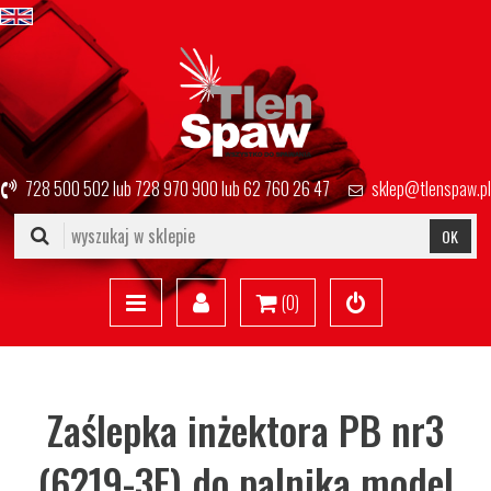
728 500 502
lub
728 970 900
lub
62 760 26 47
sklep@tlenspaw.pl
OK
(
0
)
Zaślepka inżektora PB nr3
(6219-3F) do palnika model