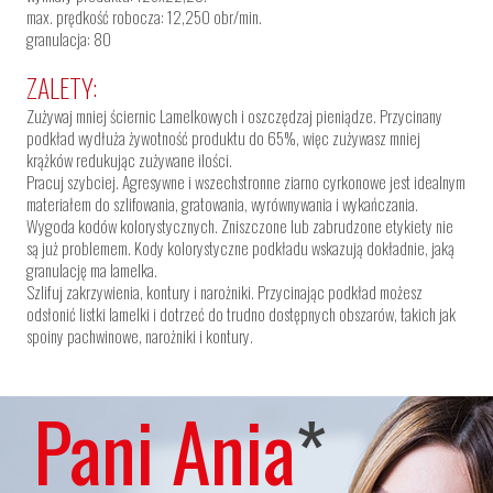
max. prędkość robocza: 12,250 obr/min.
granulacja: 80
ZALETY:
Zużywaj mniej ściernic Lamelkowych i oszczędzaj pieniądze. Przycinany
podkład wydłuża żywotność produktu do 65%, więc zużywasz mniej
krążków redukując zużywane ilości.
Pracuj szybciej. Agresywne i wszechstronne ziarno cyrkonowe jest idealnym
materiałem do szlifowania, gratowania, wyrównywania i wykańczania.
Wygoda kodów kolorystycznych. Zniszczone lub zabrudzone etykiety nie
są już problemem. Kody kolorystyczne podkładu wskazują dokładnie, jaką
granulację ma lamelka.
Szlifuj zakrzywienia, kontury i narożniki. Przycinając podkład możesz
odsłonić listki lamelki i dotrzeć do trudno dostępnych obszarów, takich jak
spoiny pachwinowe, narożniki i kontury.
Pani Ania
*