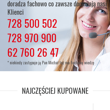
doradza fachowo co zawsze doceniają nasi
Klienci
728 500 502
lub
728 970 900
lub
62 760 26 47
* niekiedy zastępuje ją Pan Michał też ma fachową wiedzę
NAJCZĘŚCIEJ KUPOWANE