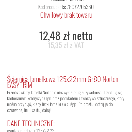
Kod producenta: 78072705360
Chwilowy brak towaru
12,48 zł netto
15,35 zł z VAT
Ściernica lamelkowa 125x22mm Gr80 Norton
EASYTRIM
Przedstawiamy lamelki Norton o niezwykle długiej żywotności. Cechują się
kodowaniem kolorystycznym oraz podkładem z tworzywa sztucznego, który
można przyciąć, kiedy listki lamelki się zużyją. Po prostu, dotnij je do
czerwonej linii i szlifuj dalej!
DANE TECHNICZNE:
wymiary produktu: 125x22,23.