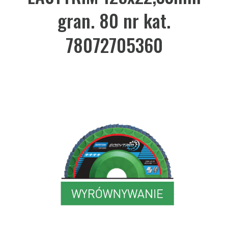
gran. 80 nr kat.
78072705360