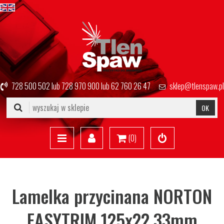
728 500 502
lub
728 970 900
lub
62 760 26 47
sklep@tlenspaw.pl
OK
(
0
)
Lamelka przycinana NORTON
EASYTRIM 125x22,33mm