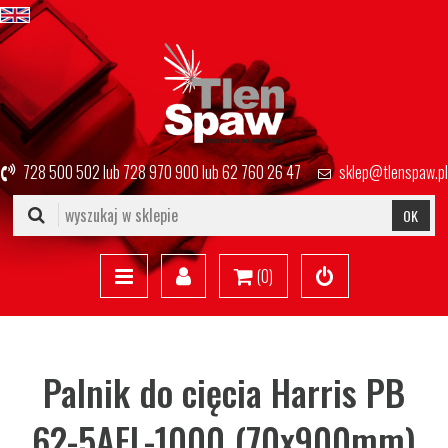
728 500 502
lub
728 970 900
lub
62 760 26 47
sklep@tlenspaw.pl
OK
(
0
)
Palnik do cięcia Harris PB
62-5AFL-1000 (70x900mm)