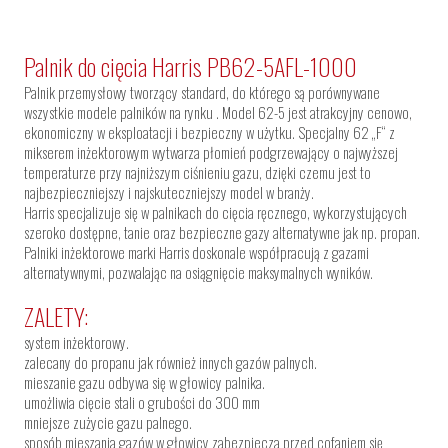
Palnik do cięcia Harris PB62-5AFL-1000
Palnik przemysłowy tworzący standard, do którego są porównywane
wszystkie modele palników na rynku . Model 62-5 jest atrakcyjny cenowo,
ekonomiczny w eksploatacji i bezpieczny w użytku. Specjalny 62 „F“ z
mikserem inżektorowym wytwarza płomień podgrzewający o najwyższej
temperaturze przy najniższym ciśnieniu gazu, dzięki czemu jest to
najbezpieczniejszy i najskuteczniejszy model w branży.
Harris specjalizuje się w palnikach do cięcia ręcznego, wykorzystujących
szeroko dostępne, tanie oraz bezpieczne gazy alternatywne jak np. propan.
Palniki inżektorowe marki Harris doskonale współpracują z gazami
alternatywnymi, pozwalając na osiągnięcie maksymalnych wyników.
ZALETY:
system inżektorowy.
zalecany do propanu jak również innych gazów palnych.
mieszanie gazu odbywa się w głowicy palnika.
umożliwia cięcie stali o grubości do 300 mm
mniejsze zużycie gazu palnego.
sposób mieszania gazów w głowicy zabezpiecza przed cofaniem się