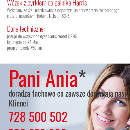
Wózek z cyrklem do palnika Harris
Wykonany ze stali nierdzewnej z odpornymi na przywierania roztopionego
metalu, mosiężnymi kołami. Nr.kat. I-69-6
Dane techniczne:
pasuje do wszystkich dysz Harris model 6290
kąt cięcia do 45 Max
promień cięcia 750mm
Pani Ania
*
doradza fachowo co zawsze doceniają nasi
Klienci
728 500 502