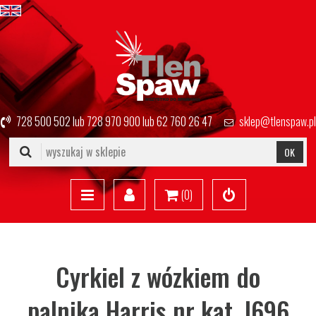
728 500 502
lub
728 970 900
lub
62 760 26 47
sklep@tlenspaw.pl
OK
(
0
)
Cyrkiel z wózkiem do
palnika Harris nr kat. I696