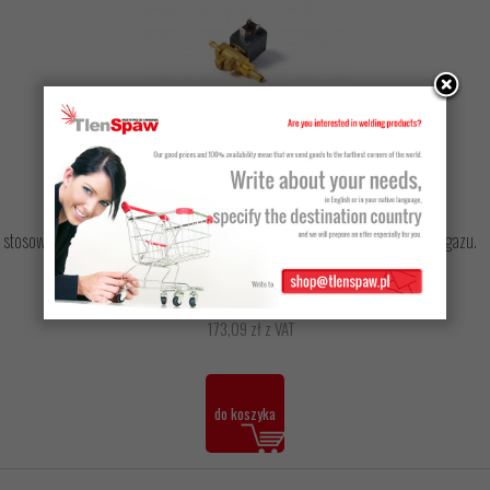
Producent:
BESTER
Elektrozawór 12V nr kat. 0972-423-038R
stosowany w urzadzeniach spawalniczych przy regulacji ilości przepływu gazu.
140,72 zł netto
173,09 zł z VAT
do koszyka