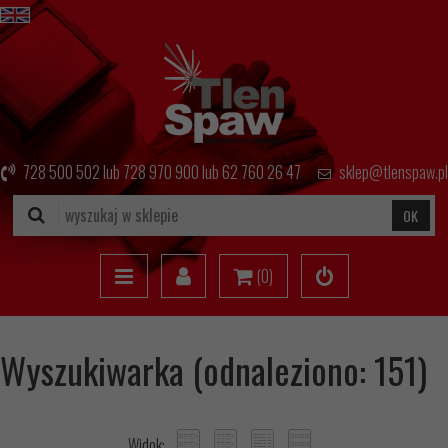
728 500 502
lub
728 970 900
lub
62 760 26 47
sklep@tlenspaw.pl
OK
(
0
)
Wyszukiwarka (odnaleziono: 151)
Widok: