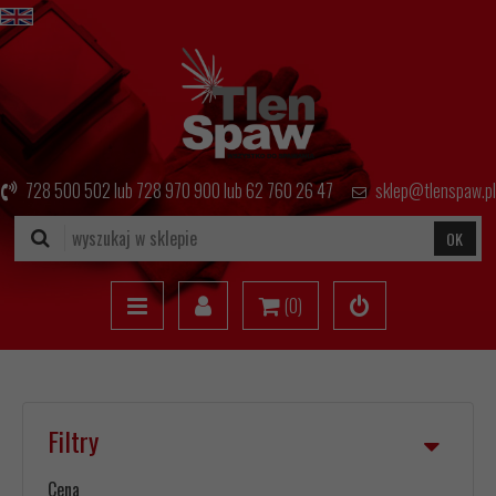
728 500 502
lub
728 970 900
lub
62 760 26 47
sklep@tlenspaw.pl
OK
(
0
)
Filtry
Cena