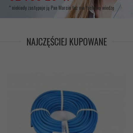
* niekiedy zastępuje ją Pan Marcin też ma fachową wiedzę
NAJCZĘŚCIEJ KUPOWANE