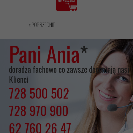
do koszyka
« POPRZEDNIE
Pani Ania
*
doradza fachowo co zawsze doceniają nasi
Klienci
728 500 502
lub
728 970 900
lub
62 760 26 47