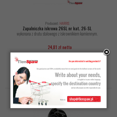
Producent:
HARRIS
Zapalniczka iskrowa 26SL nr kat. 26-SL
wykonana z drutu stalowego z iskrownikiem kamiennym.
24,81 zł netto
30,52 zł z VAT
do koszyka