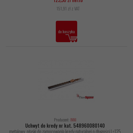
151,91 zł z VAT
do koszyka
Producent:
INNI
Uchwyt do kredy nr kat. 548960080140
metalowy, płaski do zamocowania kredy naturalnej o długości L=125