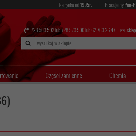
Na rynku od
1995r.
Pracujemy
Pon-P
728 500 502
lub
728 970 900
lub
62 760 26 47
skle
utowanie
Części zamienne
Chemia
86)