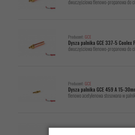
dwuczęściowa tlenowo-propanowa do ci
Producent:
GCE
Dysza palnika GCE 337-5 Coolex
dwuczęściowa tlenowo-propanowa do ci
Producent:
GCE
Dysza palnika GCE 459 A 15-30m
tlenowo acetylenowa stosowana w palni
Producent:
GCE