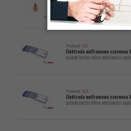
Producent:
GCE
Dysza palnika podgrzewająca GC
tlenowo acetylenowa stosowana w palni
Producent:
GCE
Elektroda wolframowa czerwona 
posiada bardzo dobre właściwości zapło
Producent:
GCE
Elektroda wolframowa czerwona 
posiada bardzo dobre właściwości zapło