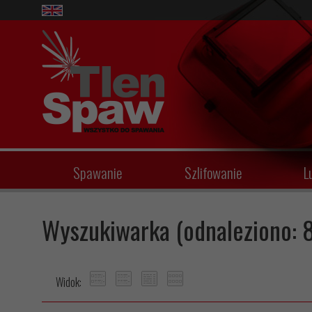
Spawanie
Szlifowanie
L
Wyszukiwarka (odnaleziono: 
Widok: