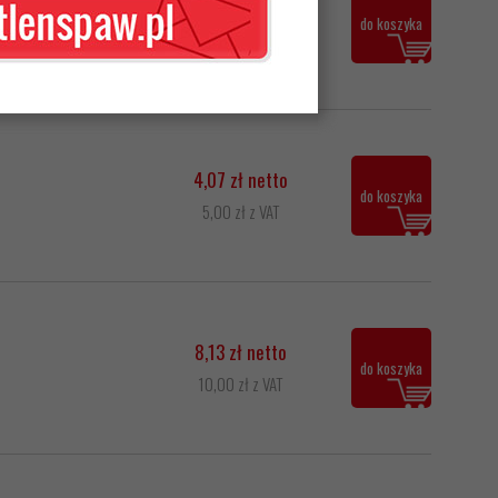
37,70 zł netto
do koszyka
46,37 zł z VAT
4,07 zł netto
do koszyka
5,00 zł z VAT
8,13 zł netto
do koszyka
10,00 zł z VAT