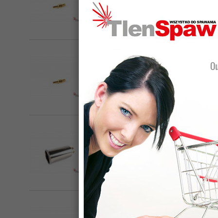
Dysza palnika GCE 459 A 3-8mm 
tlenowo acetylenowa stosowana w palni
Producent:
GCE
Dysza palnika GCE 459 A 5-15mm
tlenowo acetylenowa stosowana w palni
Producent:
GCE
Dysza palnika GCE nr kat. 07632
dysza tlenowo-powietrzna stosowana do