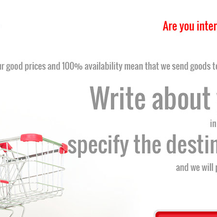
nr kat. 9383020P
kach Dragon
 nr kat. 9383030P
kach Dragon
19
 podgrzewania.