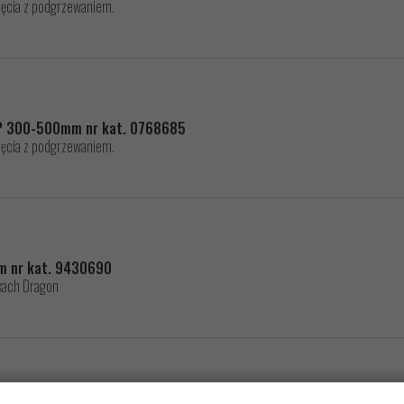
ęcia z podgrzewaniem.
 P 300-500mm nr kat. 0768685
ęcia z podgrzewaniem.
m nr kat. 9430690
kach Dragon