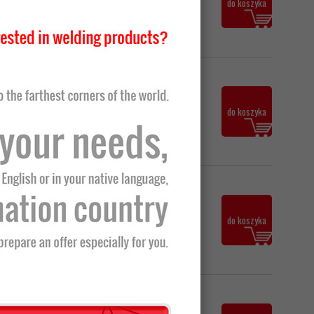
do koszyka
23,99 zł z VAT
20,15 zł netto
do koszyka
24,79 zł z VAT
188,90 zł netto
do koszyka
232,35 zł z VAT