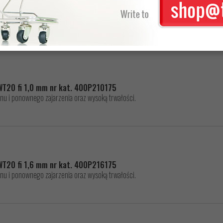
E 3-100mm nr kat. 9378740CP
kach Dragon
WT20 fi 1,0 mm nr kat. 400P210175
nu i ponownego zajarzenia oraz wysoką trwałości.
WT20 fi 1,6 mm nr kat. 400P216175
nu i ponownego zajarzenia oraz wysoką trwałości.