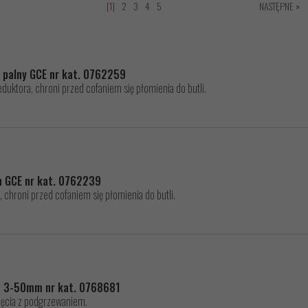
[
1
]
2
3
4
5
NASTĘPNE »
 palny GCE nr kat. 0762259
uktora, chroni przed cofaniem się płomienia do butli.
n GCE nr kat. 0762239
 chroni przed cofaniem się płomienia do butli.
 P 3-50mm nr kat. 0768681
ęcia z podgrzewaniem.