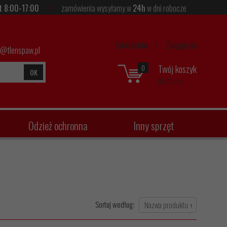
t 8:00-17:00
zamówienia wysyłamy w
24h
w dni robocze
Załóż konto
/
Zaloguj się
p@tlenspaw.pl
Twój koszyk
0
OK
(0,00 zł)
Odzież ochronna
Inny sprzęt
Sortuj według: